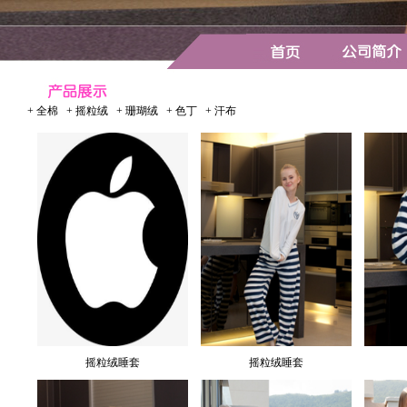
+
全棉
+
摇粒绒
+
珊瑚绒
+
色丁
+
汗布
摇粒绒睡套
摇粒绒睡套